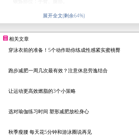
锻炼部位：手臂、腿部。
展开全文(剩余64%)
相关文章
穿泳衣前的准备！5个动作助你练成性感紧实蜜桃臀
跑步减肥一周几次最有效？注意休息劳逸结合
让运动更高效燃脂的3个小策略
选对瑜伽练习时间 塑形减肥放松身心
秋季瘦腰 每天花5分钟和游泳圈说再见