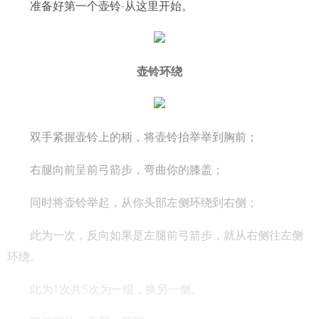
准备好第一个壶铃-从这里开始。
壶铃环绕
双手紧握壶铃上的柄，将壶铃抬举举到胸前；
右腿向前呈前弓箭步，弯曲你的膝盖；
同时将壶铃举起，从你头部左侧环绕到右侧；
此为一次，反向如果是左腿前弓箭步，就从右侧往左侧
环绕。
此为1次共5次为一组，换另一侧。