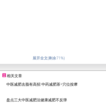
减肥养生原理
开始时会先从脚底传来温暖的感觉，几分钟后，体内就会觉
得热呼呼，然后热气会随着血液，循环至身体的每个角落，
积存的老旧废物排出体外。这样就可以驱散体内的寒意，调
整机体内分泌的平衡。不但能达到减肥的效果，还能消除失
眠、头痛、生理不顺等症状呢。
展开全文(剩余71%)
相关文章
中医减肥去脂有高招 中药减肥茶+穴位按摩
盘点三大中医减肥法健康减肥不反弹