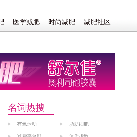
肥
医学减肥
时尚减肥
减肥社区
名词热搜
有氧运动
脂肪细胞
减脂平台期
体质指数