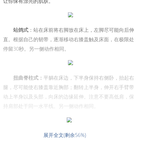
让你保有漂亮的肌肤。
站鸽式
：站在床前将右脚放在床上，左脚尽可能向后伸
直。根据自己的韧带，逐渐移动右膝盖触及床面，在极限处
停留30秒。另一侧动作相同。
扭曲脊柱式：
平躺在床边，下半身保持右侧卧，抬起右
腿，尽可能使右膝盖靠近胸部；翻转上半身，伸开右手臂带
动上半身以及头部，向床的边缘延伸。注意不要高低肩，保
持肩部处于同一水平线。另一侧动作相同。
<
展开全文(剩余56%)