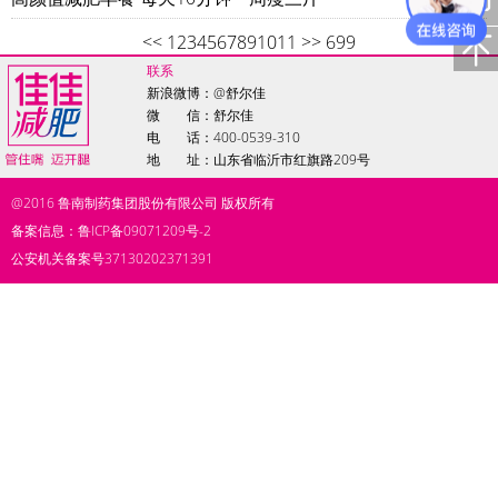
<<
1
2
3
4
5
6
7
8
9
10
11
>>
699
联系
新浪微博：
@舒尔佳
微 信：舒尔佳
电 话：400-0539-310
地 址：山东省临沂市红旗路209号
@2016
鲁南制药集团股份有限公司
版权所有
备案信息：鲁ICP备09071209号-2
公安机关备案号37130202371391