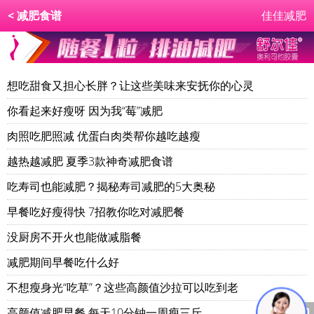
< 减肥食谱
佳佳减肥
想吃甜食又担心长胖？让这些美味来安抚你的心灵
你看起来好瘦呀 因为我“莓”减肥
肉照吃肥照减 优蛋白肉类帮你越吃越瘦
越热越减肥 夏季3款神奇减肥食谱
吃寿司也能减肥？揭秘寿司减肥的5大奥秘
早餐吃好瘦得快 7招教你吃对减肥餐
没厨房不开火也能做减脂餐
减肥期间早餐吃什么好
不想瘦身光“吃草”？这些高颜值沙拉可以吃到老
高颜值减肥早餐 每天10分钟一周瘦三斤