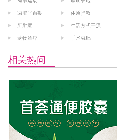
有氧运动
脂肪细胞
减脂平台期
体质指数
肥胖症
生活方式干预
药物治疗
手术减肥
相关热问