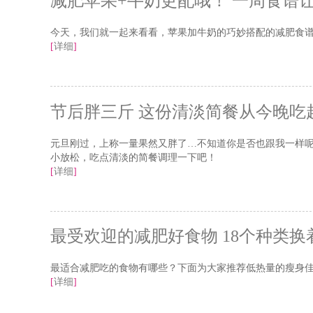
减肥苹果+牛奶更配哦！ 一周食谱
今天，我们就一起来看看，苹果加牛奶的巧妙搭配的减肥食
[
详细
]
节后胖三斤 这份清淡简餐从今晚吃
元旦刚过，上称一量果然又胖了…不知道你是否也跟我一样
小放松，吃点清淡的简餐调理一下吧！
[
详细
]
最受欢迎的减肥好食物 18个种类换
最适合减肥吃的食物有哪些？下面为大家推荐低热量的瘦身
[
详细
]