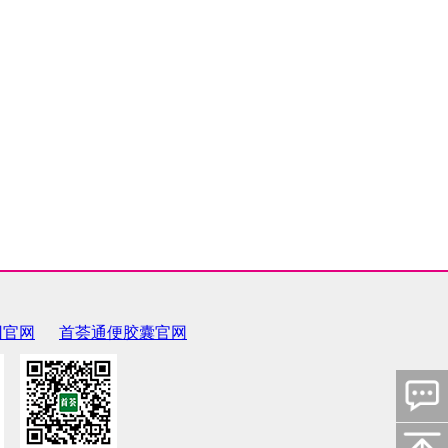
团官网
首荟通便胶囊官网