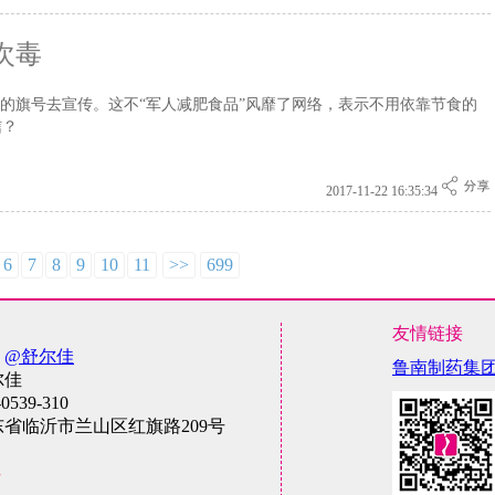
次毒
”的旗号去宣传。这不“军人减肥食品”风靡了网络，表示不用依靠节食的
信？
2017-11-22 16:35:34
6
7
8
9
10
11
>>
699
友情链接
：
@舒尔佳
鲁南制药集
尔佳
-0539-310
东省临沂市兰山区红旗路209号