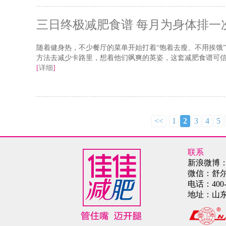
三日终极减肥食谱 每月为身体排一
随着健身热，不少餐厅的菜单开始打着“饱着去瘦、不用挨饿
方法去减少卡路里，想着他们飒爽的英姿，这套减肥食谱可
[
详细
]
<<
1
2
3
4
5
联系
新浪微博
微信：舒
电话：
400
地址：
山