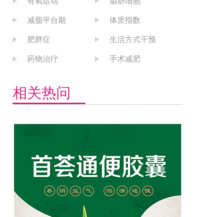
有氧运动
脂肪细胞
减脂平台期
体质指数
肥胖症
生活方式干预
药物治疗
手术减肥
相关热问