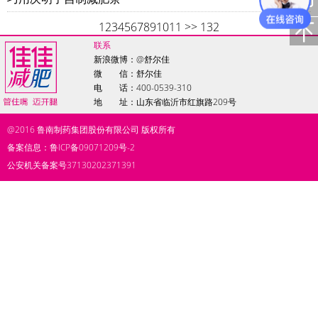
1
2
3
4
5
6
7
8
9
10
11
>>
132
联系
新浪微博：
@舒尔佳
微 信：舒尔佳
电 话：400-0539-310
地 址：山东省临沂市红旗路209号
@2016
鲁南制药集团股份有限公司
版权所有
备案信息：鲁ICP备09071209号-2
公安机关备案号37130202371391