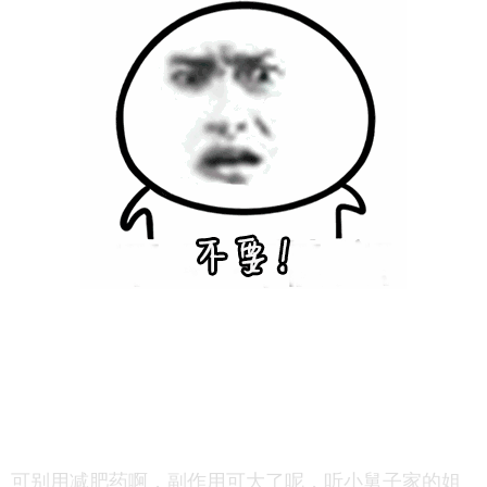
可别用减肥药啊，副作用可大了呢，听小舅子家的姐