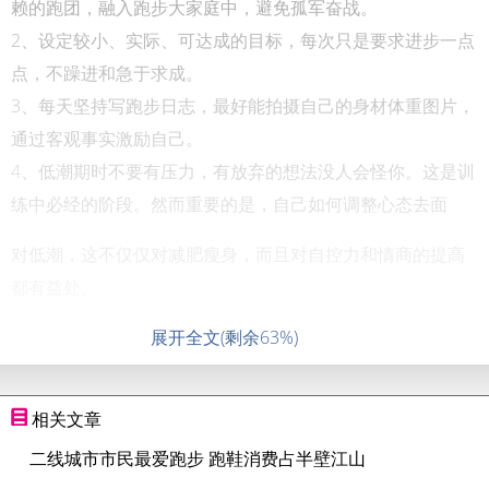
赖的跑团，融入跑步大家庭中，避免孤军奋战。
2、设定较小、实际、可达成的目标，每次只是要求进步一点
点，不躁进和急于求成。
3、每天坚持写跑步日志，最好能拍摄自己的身材体重图片，
通过客观事实激励自己。
4、低潮期时不要有压力，有放弃的想法没人会怪你。这是训
练中必经的阶段。然而重要的是，自己如何调整心态去面
对低潮，这不仅仅对减肥瘦身，而且对自控力和情商的提高
都有益处。
展开全文(剩余63%)
相关文章
二线城市市民最爱跑步 跑鞋消费占半壁江山