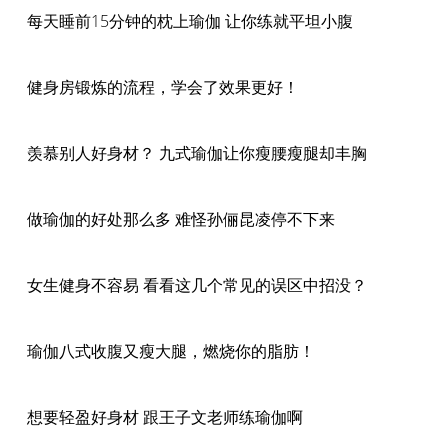
每天睡前15分钟的枕上瑜伽 让你练就平坦小腹
健身房锻炼的流程，学会了效果更好！
羡慕别人好身材？ 九式瑜伽让你瘦腰瘦腿却丰胸
做瑜伽的好处那么多 难怪孙俪昆凌停不下来
女生健身不容易 看看这几个常见的误区中招没？
瑜伽八式收腹又瘦大腿，燃烧你的脂肪！
想要轻盈好身材 跟王子文老师练瑜伽啊