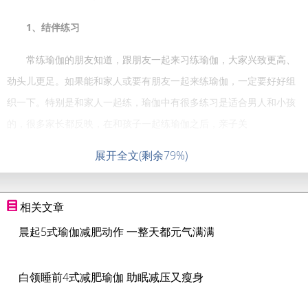
1
、结伴练习
常练瑜伽的朋友知道，跟朋友一起来习练瑜伽，大家兴致更高、
劲头儿更足。如果能和家人或要有朋友一起来练瑜伽，一定要好好组
织一下。特别是和家人一起练，瑜伽中有很多练习是适合男人和小孩
的，很多家长都反映，在和孩子一起练瑜伽之后，亲子关
展开全文(剩余79%)
相关文章
晨起5式瑜伽减肥动作 一整天都元气满满
白领睡前4式减肥瑜伽 助眠减压又瘦身