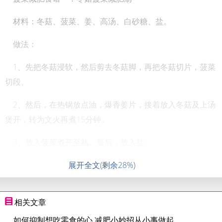
材料：冬菇、菠菜、姜、高汤、白砂糖、盐。
做法：
1、先把冬菇浸软，然后剪去冬菇脚，再把冬菇切片，菠菜
切段。
2、然后，在热锅放点油，爆香姜片，接着放入冬菇及上汤
煲开，转为文火再煮15分钟。
3、放入菠菜煮开至熟。最后，放入盐
展开全文(剩余28%)
相关文章
如何抑制想吃零食的心 减肥小妙招从小事做起