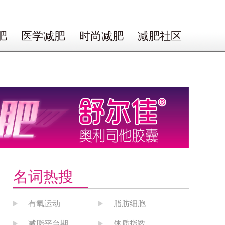
肥
医学减肥
时尚减肥
减肥社区
名词热搜
有氧运动
脂肪细胞
减脂平台期
体质指数