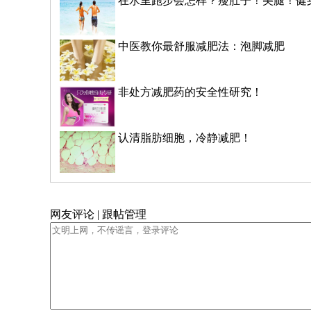
在水里跑步会怎样？瘦肚子！美腿！健
中医教你最舒服减肥法：泡脚减肥
非处方减肥药的安全性研究！
认清脂肪细胞，冷静减肥！
网友评论 | 跟帖管理