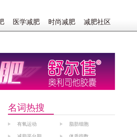
肥
医学减肥
时尚减肥
减肥社区
名词热搜
有氧运动
脂肪细胞
减脂平台期
体质指数