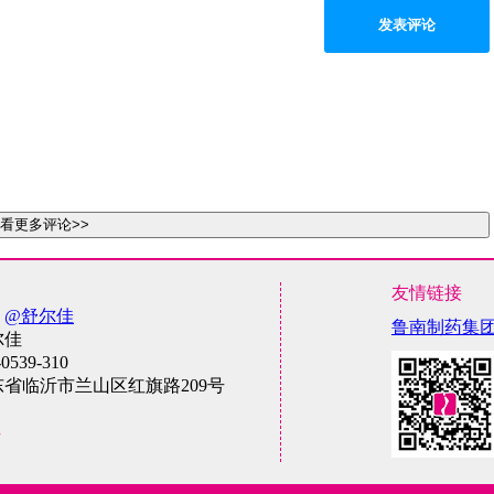
发表评论
看更多评论>>
友情链接
：
@舒尔佳
鲁南制药集
尔佳
-0539-310
东省临沂市兰山区红旗路209号