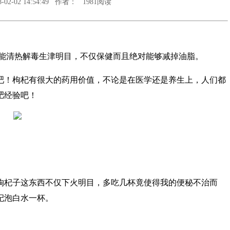
2-02 14:54:49 作者： 1981阅读
，能清热解毒生津明目，不仅保健而且绝对能够减掉油脂。
吧！枸杞有很大的药用价值，不论是在医学还是养生上，人们都
肥经验吧！
枸杞子这东西不仅下火明目，多吃几杯竟使得我的便秘不治而
杞泡白水一杯。