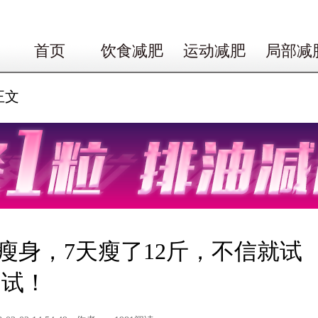
首页
饮食减肥
运动减肥
局部减
正文
瘦身，7天瘦了12斤，不信就试
试！