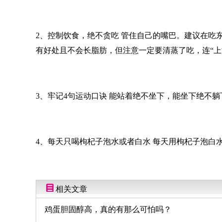
2、控制饮食，绝不贪吃 管住自己的嘴巴。建议在吃
有好处且不会长脂肪，但注意一定要清蒸了吃，连“上
3、牢记4句运动口诀 能站着绝不坐下，能坐下绝不
4、每天只喝枸杞子泡水或者白水 每天用枸杞子泡白
相关文章
鸡蛋胆固醇高，真的有那么可怕吗？