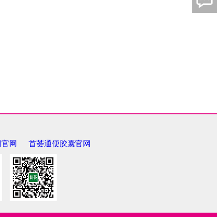
团官网
首荟通便胶囊官网